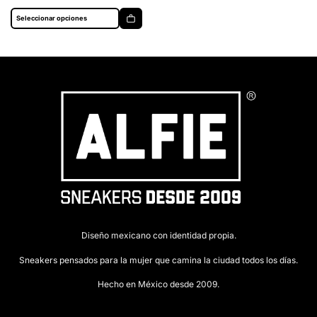
producto
se
pueden
Seleccionar opciones
elegir
en
la
página
de
producto
Diseño mexicano con identidad propia.
Sneakers pensados para la mujer que camina la ciudad todos los días.
Hecho en México desde 2009.