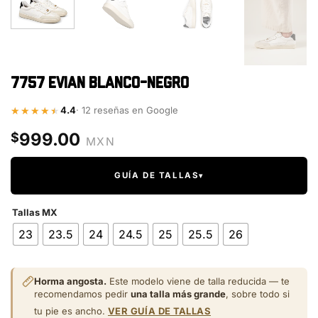
7757 Evian Blanco-Negro
4.4
· 12 reseñas en Google
999.00
$
GUÍA DE TALLAS
▾
Tallas MX
23
23.5
24
24.5
25
25.5
26
Horma angosta.
Este modelo viene de talla reducida — te
recomendamos pedir
una talla más grande
, sobre todo si
tu pie es ancho.
VER GUÍA DE TALLAS