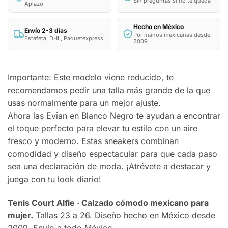
Sin preguntas si no te queda
Aplazo
Hecho en México
Envío 2-3 días
Por manos mexicanas desde
Estafeta, DHL, Paquetexpress
2009
Importante: Este modelo viene reducido, te
recomendamos pedir una talla más grande de la que
usas normalmente para un mejor ajuste.
Ahora las Evian en Blanco Negro te ayudan a encontrar
el toque perfecto para elevar tu estilo con un aire
fresco y moderno. Estas sneakers combinan
comodidad y diseño espectacular para que cada paso
sea una declaración de moda. ¡Atrévete a destacar y
juega con tu look diario!
Tenis Court Alfie · Calzado cómodo mexicano para
mujer.
Tallas 23 a 26. Diseño hecho en México desde
2009. Envío a todo México.