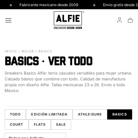
Skip
Fabricante mexicano desde 2009
Envío gratis desde 2 pare
to
content
INICIO
/
MUJER
/ BASICS
BASICS · VER TODO
Sneakers Basics Alfie: tenis casuales versátiles para mujer urbana.
Calzado básico que combina con todo. Calidad de manufactura
propia con diseño Alfie. Tallas mexicanas 23 a 26. Envío a todo
México.
TODO
EDICIÓN LIMITADA
ATHLEISURE
BASICS
COURT
FLATS
SALE