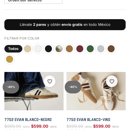
Llévate
2 pares
y obtén
envío gratis
en todo México
FILTRAR POR COLOR
Todos
-40%
-40%
7752 Evian Blanco-Negro
7752 Evian Blanco-Vino
Original price was: $999.00.
Current price is: $599.00.
Original price was:
Curren
$
999.00
$
599.00
$
999.00
$
599.00