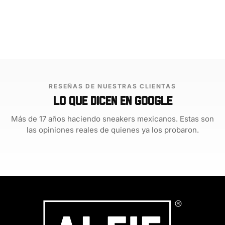
variantes.
variantes.
Las
Las
opciones
opciones
se
se
pueden
pueden
elegir
elegir
en
en
la
la
RESEÑAS DE NUESTRAS CLIENTAS
página
página
Lo que dicen en Google
de
de
producto
producto
Más de 17 años haciendo sneakers mexicanos. Estas son
las opiniones reales de quienes ya los probaron.