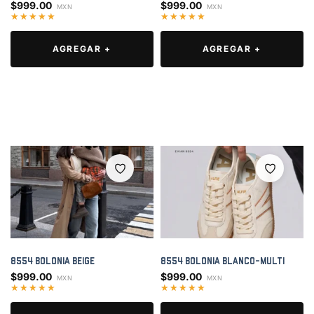
$
999.00
$
999.00
Este
Este
producto
AGREGAR +
producto
AGREGAR +
tiene
tiene
múltiples
múltiples
variantes.
variantes.
Las
Las
opciones
opciones
se
se
pueden
pueden
elegir
elegir
en
en
la
la
página
página
de
de
producto
producto
8554 Bolonia Beige
8554 Bolonia Blanco-Multi
$
999.00
$
999.00
Este
Este