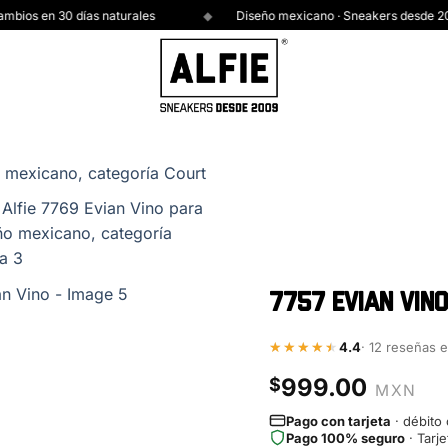
 en 30 días naturales
Diseño mexicano · Sneakers desde 2009
7757 Evian Vin
4.4
· 12 reseñas 
999.00
$
Pago con tarjeta
· débito 
Pago 100% seguro
· Tarje