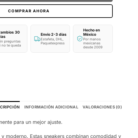
COMPRAR AHORA
Hecho en
ambios 30
Envío 2-3 días
México
ías
Estafeta, DHL,
Por manos
in preguntas
Paquetexpress
mexicanas
i no te queda
desde 2009
CRIPCIÓN
INFORMACIÓN ADICIONAL
VALORACIONES (0)
ente para un mejor ajuste.
esco y moderno. Estas sneakers combinan comodidad y