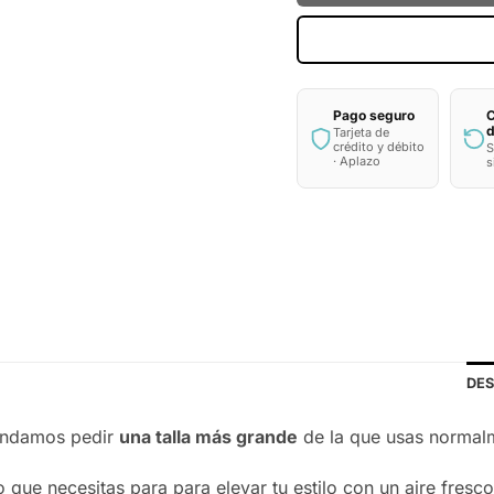
C
Pago seguro
d
Tarjeta de
crédito y débito
S
· Aplazo
s
DES
endamos pedir
una talla más grande
de la que usas normalm
lo que necesitas para para elevar tu estilo con un aire fr