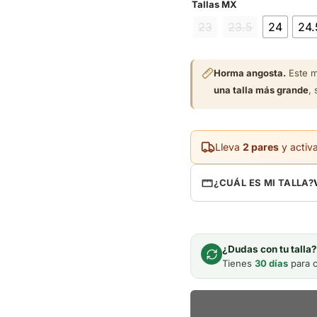
Tallas MX
23
23.5
24
24.
Horma angosta.
Este m
una talla más grande
,
Lleva
2 pares
y activ
¿CUÁL ES MI TALLA?
¿Dudas con tu talla
Tienes
30 días
para c