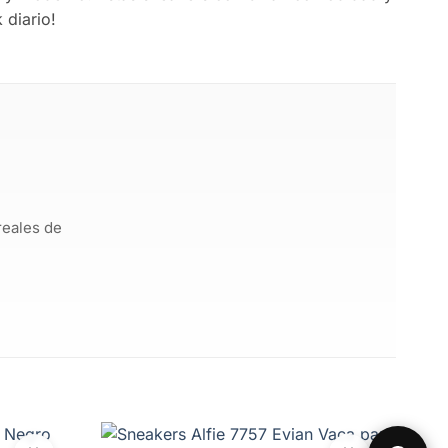
 diario!
reales de