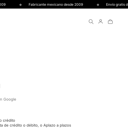
Fabricante mexicano desde 2009
Envío gratis desde 
o
en Google
o crédito
ta de crédito o débito, o Aplazo a plazos