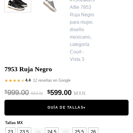
7953 Ruja Negro
4.4
· 12 reseñas en Google
Original
Current
999.00
599.00
$
$
price
price
was:
is:
GUÍA DE TALLAS
▾
$999.00.
$599.00.
Tallas MX
23
23.5
24
24.5
25
25.5
26