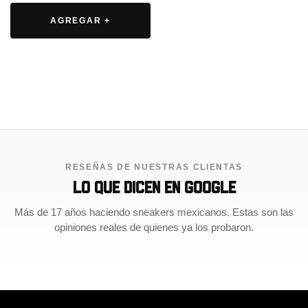
Este
producto
AGREGAR +
tiene
múltiples
variantes.
Las
opciones
se
pueden
elegir
en
la
RESEÑAS DE NUESTRAS CLIENTAS
página
Lo que dicen en Google
de
producto
Más de 17 años haciendo sneakers mexicanos. Estas son las
opiniones reales de quienes ya los probaron.