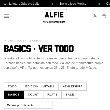
Skip
 con tarjeta: débito o crédito
Envío a todo México
Cam
to
content
INICIO
/
MUJER
/ BASICS
BASICS · VER TODO
Sneakers Basics Alfie: tenis casuales versátiles para mujer urbana.
Calzado básico que combina con todo. Calidad de manufactura propia
con diseño Alfie. Tallas mexicanas 23 a 26. Envío a todo México.
TODO
EDICIÓN LIMITADA
ATHLEISURE
BASICS
COURT
FLATS
SALE